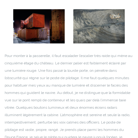
Pour monter à la passerelle, il faut escalader l’escalier très raide qui mène au
cinquième étage du château. Le dernier palier est faiblement éclairé par
une lumière rouge. Une fois passé la lourde porte, on pénètre dans
l’obscurité qui règne sur le poste de pilotage. Il me faut quelques minutes
pour habituer mes yeux au manque de lumière et discerner le faciès des
hommes qui guident le navire. Au début, je ne distingue que la formidable
vue sur le pont rempli de conteneur et les quais par delà l’immense baie
vitrée. Quelques boutons lumineux et deux énormes écrans radars
illuminent légèrement la cabine.
L’atmosphère est sereine et seule la radio,
intempestivement, perturbe les voix calmes des officiers. Le poste de
pilotage est vaste, propre, rangé. Je prends place parmi les hommes du
Douce France, je salue le pilote qui guidera le navire jusqu’à l’océan, je