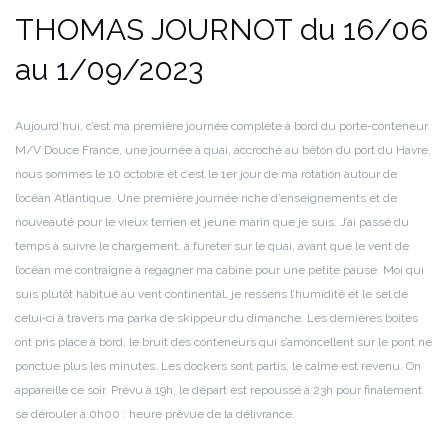
THOMAS JOURNOT
du 16/06
au 1/09/2023
Aujourd’hui, c’est ma première journée complète à bord du porte-conteneur
M/V Douce France, une journée à quai, accroché au béton du port du Havre,
nous sommes le 10 octobre et c’est le 1er jour de ma rotation autour de
l’océan Atlantique. Une première journée riche d’enseignements et de
nouveauté pour le vieux terrien et jeune marin que je suis. J’ai passé du
temps à suivre le chargement, à fureter sur le quai, avant que le vent de
l’océan me contraigne à regagner ma cabine pour une petite pause. Moi qui
suis plutôt habitué au vent continental, je ressens l’humidité et le sel de
celui‑ci à travers ma parka de skippeur du dimanche. Les dernières boites
ont pris place à bord, le bruit des conteneurs qui s’amoncellent sur le pont ne
ponctue plus les minutes. Les dockers sont partis, le calme est revenu. On
appareille ce soir. Prévu à 19h, le départ est repoussé à 23h pour finalement
se dérouler à 0h00 : heure prévue de la délivrance.