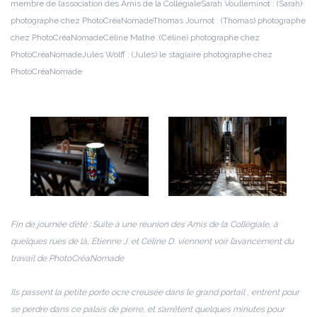
membre de l’association des Amis de la Collégiale
Sarah Voulleminot : (Sarah)
photographe chez PhotoCréaNomade
Thomas Journot : (Thomas) photographe
chez PhotoCréaNomade
Céline Mathé :(Céline) photographe chez
PhotoCréaNomade
Jules Wolff : (Jules) le stagiaire photographe chez
PhotoCréaNomade
Fin de journée d’été : Suite à une réunion des Amis de la Collégiale, à
quelques rues de là, Étienne J. et Céline D. viennent voir l’avancement du
travail de PhotoCréaNomade
Ils passent la petite porte ocre creusée dans le grand portail , entrent pour
se perdre dans ce palais de pierre, et s’arrêtent quelques minutes pour