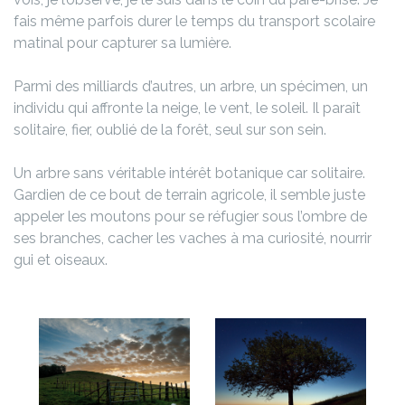
fais même parfois durer le temps du transport scolaire
matinal pour capturer sa lumière.
Parmi des milliards d’autres, un arbre, un spécimen, un
individu qui affronte la neige, le vent, le soleil. Il paraît
solitaire, fier, oublié de la forêt, seul sur son sein.
Un arbre sans véritable intérêt botanique car solitaire.
Gardien de ce bout de terrain agricole, il semble juste
appeler les moutons pour se réfugier sous l’ombre de
ses branches, cacher les vaches à ma curiosité, nourrir
gui et oiseaux.