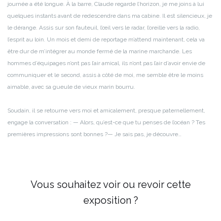
journée a été longue.
À la barre, Claude regarde l’horizon, je me joins à lui
quelques instants avant de redescendre dans ma cabine.
Il est silencieux, je
le dérange.
Assis sur son fauteuil, l’œil vers le radar, l’oreille vers la radio,
l’esprit au loin. Un mois et demi de reportage m’attend maintenant, cela va
être dur de m’intégrer au monde fermé de la marine marchande. Les
hommes d’équipages n’ont pas l’air amical, ils n’ont pas l’air d’avoir envie de
communiquer et le second, assis à côté de moi, me semble être le moins
aimable, avec sa gueule de vieux marin bourru.
Soudain, il se retourne vers moi et amicalement, presque paternellement,
engage la conversation :
— Alors, qu’est-ce que tu penses de l’océan ? Tes
premières impressions sont bonnes ?
— Je sais pas, je découvre…
Vous souhaitez voir ou revoir cette
exposition ?