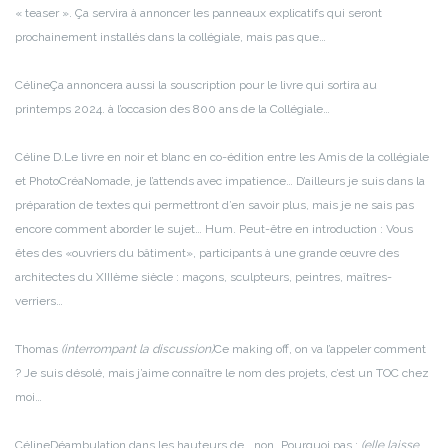
« teaser ». Ça servira à annoncer les panneaux explicatifs qui seront
prochainement installés dans la collégiale, mais pas que…
Céline
Ça annoncera aussi la souscription pour le livre qui sortira au
printemps 2024. à l’occasion des 800 ans de la Collégiale…
Céline D.
Le livre en noir et blanc en co-édition entre les Amis de la collégiale
et PhotoCréaNomade, je l’attends avec impatience… D’ailleurs je suis dans la
préparation de textes qui permettront d’en savoir plus, mais je ne sais pas
encore comment aborder le sujet… Hum. Peut-être en introduction : Vous
êtes des «ouvriers du bâtiment», participants à une grande œuvre des
architectes du XIIIème siècle : maçons, sculpteurs, peintres, maîtres-
verriers…
Thomas
(interrompant la discussion)
Ce making off, on va l’appeler comment
? Je suis désolé, mais j’aime connaître le nom des projets, c’est un TOC chez
moi…
Céline
Déambulation dans les hauteurs de… non…
Pourquoi pas :
(elle laisse