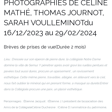
PHOTOGRAPHIES DE CÉLINE
MATHÉ, THOMAS JOURNOT,
SARAH VOULLEMINOT
du
16/12/2023 au 29/02/2024
Brèves de prises de vue
(Durée 2 mois)
Lieu : Dressée sur son éperon de pierre dure, la collégiale Notre Dame
domine la ville de Semur. Y pénétrer après avoir gravi les ruelles pentues et
pavées tout aussi dures, procure un apaisement , un ravissement
esthétique. Cette même pierre, travaillée, allégée, en s’élevant vers le ciel,
nous fait oublier le minéral qui en prenant forme, a masqué sa dureté.
Entrer
dans la Collégiale procure une paix, un plaisir esthétique.
Personnages :
Étienne Jacquot : (Étienne J.) président de l’association des
Amis de la Collégiale
Céline Duchesne : (Céline D.) animatrice du patrimoine,