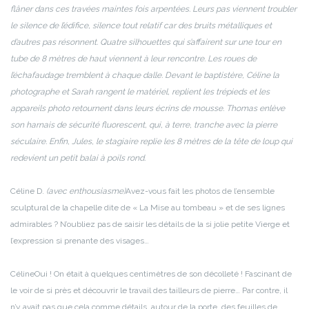
flâner dans ces travées maintes fois arpentées. Leurs pas viennent troubler
le silence de l’édifice, silence tout relatif car des bruits métalliques et
d’autres pas résonnent. Quatre silhouettes qui s’affairent sur une tour en
tube de 8 mètres de haut viennent à leur rencontre. Les roues de
l’échafaudage tremblent à chaque dalle.
Devant le baptistère, Céline la
photographe et Sarah rangent le matériel, replient les trépieds et les
appareils photo retournent dans leurs écrins de mousse. Thomas enlève
son harnais de sécurité fluorescent, qui, à terre, tranche avec la pierre
séculaire. Enfin, Jules, le stagiaire replie les 8 mètres de la tête de loup qui
redevient un petit balai à poils rond.
Céline D.
(avec enthousiasme)
Avez-vous fait les photos de l’ensemble
sculptural de la chapelle dite de « La Mise au tombeau » et de ses lignes
admirables ? N’oubliez pas de saisir les détails de la si jolie petite Vierge et
l’expression si prenante des visages…
Céline
Oui ! On était à quelques centimètres de son décolleté ! Fascinant de
le voir de si près et découvrir le travail des tailleurs de pierre… Par contre, il
n’y avait pas que cela comme détails, autour de la porte, des feuilles de