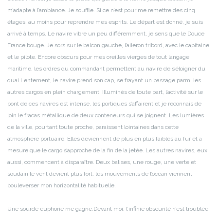
m’adapte à l’ambiance. Je souffle. Si ce n’est pour me remettre des cinq
étages, au moins pour reprendre mes esprits. Le départ est donné, je suis
arrivé à temps. Le navire vibre un peu différemment, je sens que le Douce
France bouge. Je sors sur le balcon gauche, l’aileron tribord, avec le capitaine
et le pilote. Encore obscurs pour mes oreilles vierges de tout langage
maritime, les ordres du commandant permettent au navire de s’éloigner du
quai.
Lentement, le navire prend son cap, se frayant un passage parmi les
autres cargos en plein chargement. Illuminés de toute part, l’activité sur le
pont de ces navires est intense, les portiques s’affairent et je reconnais de
loin le fracas métallique de deux conteneurs qui se joignent. Les lumières
de la ville, pourtant toute proche, paraissent lointaines dans cette
atmosphère portuaire. Elles deviennent de plus en plus faibles au fur et à
mesure que le cargo s’approche de la fin de la jetée. Les autres navires, eux
aussi, commencent à disparaître.
Deux balises, une rouge, une verte et
soudain le vent devient plus fort, les mouvements de l’océan viennent
bouleverser mon horizontalité habituelle.
Une sourde euphorie me gagne.
Devant moi, l’infinie obscurité n’est troublée