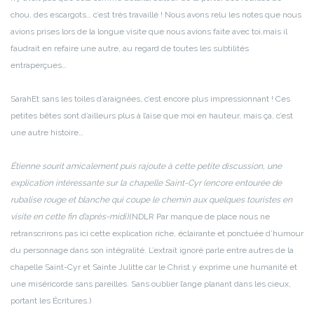
chou, des escargots… c’est très travaillé ! Nous avons relu les notes que nous
avions prises lors de la longue visite que nous avions faite avec toi,mais il
faudrait en refaire une autre, au regard de toutes les subtilités
entraperçues…
Sarah
Et sans les toiles d’araignées, c’est encore plus impressionnant ! Ces
petites bêtes sont d’ailleurs plus à l’aise que moi en hauteur, mais ça, c’est
une autre histoire…
Étienne sourit amicalement puis rajoute à cette petite discussion, une
explication intéressante sur la chapelle Saint-Cyr (encore entourée de
rubalise rouge et blanche qui coupe le chemin aux quelques touristes en
visite en cette fin d’après-midi).
(NDLR Par manque de place nous ne
retranscrirons pas ici cette explication riche, éclairante et ponctuée d’humour
du personnage dans son intégralité. L’extrait ignoré parle entre autres de la
chapelle Saint-Cyr et Sainte Julitte car le Christ y exprime une humanité et
une miséricorde sans pareilles. Sans oublier l’ange planant dans les cieux,
portant les Écritures.)