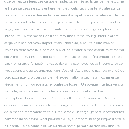
que par les lumières des cargos en rade, parsemés au large. Je me retourne,
le Havre se dessine alors entièrement, étincelante, vibrante. Aplatie sur un
horizon invisible, ce dernier témoin terrestre rapetisse à une vitesse folle. Je
ne suis plus attaché au continent, je vole avec le cargo, porté par le vent du
large, traversant la nuit enveloppante. Le pilote me dérange en pleine rêverie
intérieure, il vient me saluer. Il s’en retourne à terre, pour guider un autre
cargo vers son nouveau départ.
Avec l’idée que je pourrais dire stop et
revenir à terre avec lui à bord de la pilotine, arrêter là mon aventure et rentrer
chez moi, me viens aussitôt le sentiment que le départ, finalement, ce n’était
pas hier lorsque j’ai posé ma valise dans ma cabine ou tout à l’heure lorsque
nous avons largué les amarres. Non, c’est ici ! Alors que le navire a changé de
bord pour aller droit vers sa première destination, à cet instant commence
réellement mon voyage à la rencontre de l’océan. Un voyage intérieur vers la
solitude, vers d’autres habitudes, d’autres horizons et un autre
hémisphère.
L’envie de partir n’est plus, elle est enfin assouvie. Découvrir
des instants inespérés, des lieux incongrus. Je m’en vais découvrir le monde
de la marine marchande et ce qui fait l’âme d’un cargo : je pars rencontrer les
hommes de ce navire. C’est pour cela que j’ai embarqué et ça risque d’être le
plus ardu. Je ne connais qu’un ou deux noms, je n’ai que très peu discuté