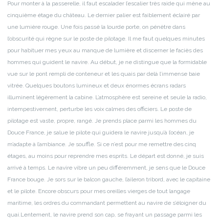
Pour monter à la passerelle, il faut escalader l’escalier très raide qui mène au
cinquième étage du château. Le dernier palier est faiblement éclairé par
une lumière rouge. Une fois passé la lourde porte, on pénètre dans
l’obscurité qui règne sur le poste de pilotage. Il me faut quelques minutes
pour habituer mes yeux au manque de lumière et discerner le faciès des
hommes qui guident le navire. Au début, je ne distingue que la formidable
vue sur le pont rempli de conteneur et les quais par delà l’immense baie
vitrée. Quelques boutons lumineux et deux énormes écrans radars
illuminent légèrement la cabine.
L’atmosphère est sereine et seule la radio,
intempestivement, perturbe les voix calmes des officiers. Le poste de
pilotage est vaste, propre, rangé. Je prends place parmi les hommes du
Douce France, je salue le pilote qui guidera le navire jusqu’à l’océan, je
m’adapte à l’ambiance. Je souffle. Si ce n’est pour me remettre des cinq
étages, au moins pour reprendre mes esprits. Le départ est donné, je suis
arrivé à temps. Le navire vibre un peu différemment, je sens que le Douce
France bouge. Je sors sur le balcon gauche, l’aileron tribord, avec le capitaine
et le pilote. Encore obscurs pour mes oreilles vierges de tout langage
maritime, les ordres du commandant permettent au navire de s’éloigner du
quai.
Lentement, le navire prend son cap, se frayant un passage parmi les