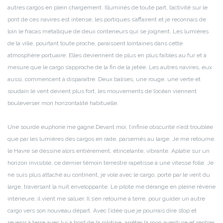
autres cargos en plein chargement. Illuminés de toute part, l’activité sur le
pont de ces navires est intense, les portiques s’affairent et je reconnais de
loin le fracas métallique de deux conteneurs qui se joignent. Les lumières
de la ville, pourtant toute proche, paraissent lointaines dans cette
atmosphère portuaire. Elles deviennent de plus en plus faibles au fur et à
mesure que le cargo s’approche de la fin de la jetée. Les autres navires, eux
aussi, commencent à disparaître.
Deux balises, une rouge, une verte et
soudain le vent devient plus fort, les mouvements de l’océan viennent
bouleverser mon horizontalité habituelle.
Une sourde euphorie me gagne.
Devant moi, l’infinie obscurité n’est troublée
que par les lumières des cargos en rade, parsemés au large. Je me retourne,
le Havre se dessine alors entièrement, étincelante, vibrante. Aplatie sur un
horizon invisible, ce dernier témoin terrestre rapetisse à une vitesse folle. Je
ne suis plus attaché au continent, je vole avec le cargo, porté par le vent du
large, traversant la nuit enveloppante. Le pilote me dérange en pleine rêverie
intérieure, il vient me saluer. Il s’en retourne à terre, pour guider un autre
cargo vers son nouveau départ.
Avec l’idée que je pourrais dire stop et
revenir à terre avec lui à bord de la pilotine, arrêter là mon aventure et rentrer