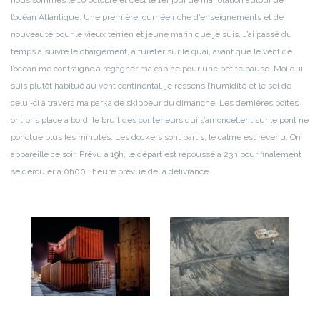
l’océan Atlantique. Une première journée riche d’enseignements et de
nouveauté pour le vieux terrien et jeune marin que je suis. J’ai passé du
temps à suivre le chargement, à fureter sur le quai, avant que le vent de
l’océan me contraigne à regagner ma cabine pour une petite pause. Moi qui
suis plutôt habitué au vent continental, je ressens l’humidité et le sel de
celui‑ci à travers ma parka de skippeur du dimanche. Les dernières boites
ont pris place à bord, le bruit des conteneurs qui s’amoncellent sur le pont ne
ponctue plus les minutes. Les dockers sont partis, le calme est revenu. On
appareille ce soir. Prévu à 19h, le départ est repoussé à 23h pour finalement
se dérouler à 0h00 : heure prévue de la délivrance.