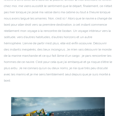
chez moi, me viens aussitôt le sentiment que le départ, finalement, ce n’était
pas hier lorsque j’ai posé ma valise dans ma cabine ou tout à l’heure lorsque
nous avons largué les amarres. Non, c’est ici ! Alors que le navire a changé de
bord pour aller droit vers sa première destination, à cet instant commence
réellement mon voyage à la rencontre de l’océan. Un voyage intérieur vers la
solitude, vers d’autres habitudes, d’autres horizons et un autre
hémisphère.
L’envie de partir n’est plus, elle est enfin assouvie. Découvrir
des instants inespérés, des lieux incongrus. Je m’en vais découvrir le monde
de la marine marchande et ce qui fait l’âme d’un cargo : je pars rencontrer les
hommes de ce navire. C’est pour cela que j’ai embarqué et ça risque d’être le
plus ardu. Je ne connais qu’un ou deux noms, je n’ai que très peu discuté
avec les marins et je me sens terriblement seul depuis que je suis monté à
bord.