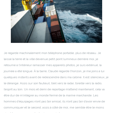
Je regarde machinalement mon téléphone portable, plus de réseau. Je
laisse la terre et la ville devenue petit point lumineux derrière moi, je
retourne à l’intérieur ramasser mes appareils photos, je suis exténué, la
journée a été longue.
À la barre, Claude regarde l’horizon, je me joins à lui
quelques instants avant de redescendre dans ma cabine.
Il est silencieux, je
le dérange.
Assis sur son fauteuil, l’œil vers le radar, l’oreille vers la radio,
l’esprit au loin. Un mois et demi de reportage m’attend maintenant, cela va
être dur de m’intégrer au monde fermé de la marine marchande. Les
hommes d’équipages n’ont pas l’air amical, ils n’ont pas l’air d’avoir envie de
communiquer et le second, assis à côté de moi, me semble être le moins