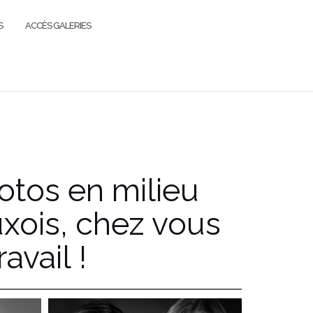
S
ACCÈS GALERIES
tos en milieu
xois, chez vous
avail !