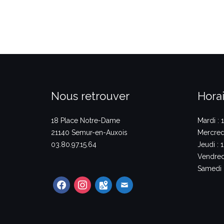
Nous retrouver
Horai
18 Place Notre-Dame
Mardi : 
21140 Semur-en-Auxois
Mercredi
03.80.97.15.64
Jeudi : 
Vendredi
Samedi :
facebook
instagram
google-
mail
maps